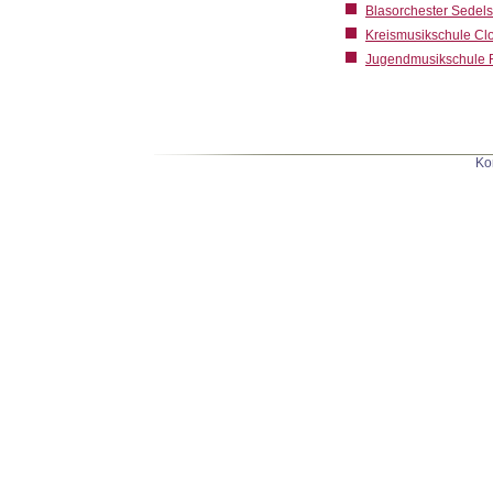
Blasorchester Sedel
Kreismusikschule C
Jugendmusikschule R
Ko